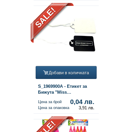
SALE!
Добави в количката
S_1969900A - Етикет за
Бижута "Miss
Moneypenny" с Връв (100
0,04 лв.
Цена за брой
бр)
3,91 лв.
Цена за опаковка
SALE!