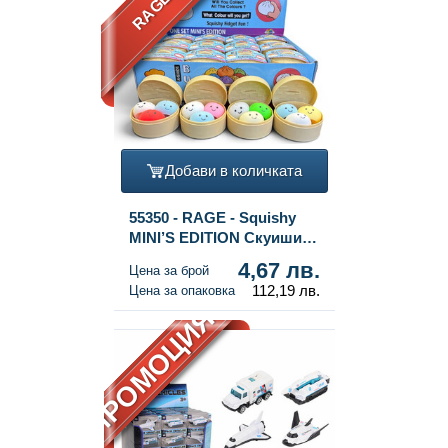
Добави в количката
55350 - RAGE - Squishy
MINI’S EDITION Скуиши
Кнедлички Dumplings
4,67 лв.
Цена за брой
МАЛКИ (5.3 x 5.3 x 4.1 см)
112,19 лв.
Цена за опаковка
Viral 2026 Fidget Toy (24
ПРОМОЦИЯ!
бр.)