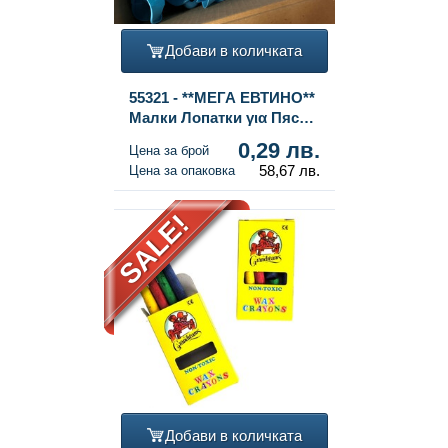
Добави в количката
55321 - **МЕГА ЕВТИНО**
Малки Лопатки για Пясък
(200 бр.)
0,29 лв.
Цена за брой
58,67 лв.
Цена за опаковка
SALE!
Добави в количката