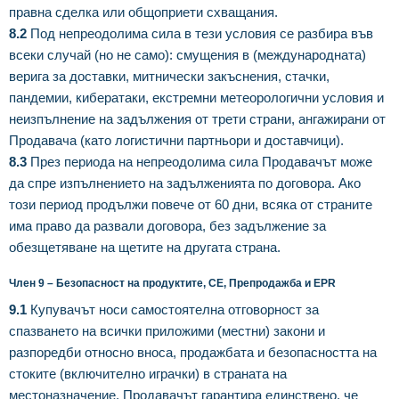
правна сделка или общоприети схващания.
8.2
Под непреодолима сила в тези условия се разбира във
всеки случай (но не само): смущения в (международната)
верига за доставки, митнически закъснения, стачки,
пандемии, кибератаки, екстремни метеорологични условия и
неизпълнение на задължения от трети страни, ангажирани от
Продавача (като логистични партньори и доставчици).
8.3
През периода на непреодолима сила Продавачът може
да спре изпълнението на задълженията по договора. Ако
този период продължи повече от 60 дни, всяка от страните
има право да развали договора, без задължение за
обезщетяване на щетите на другата страна.
Член 9 – Безопасност на продуктите, CE, Препродажба и EPR
9.1
Купувачът носи самостоятелна отговорност за
спазването на всички приложими (местни) закони и
разпоредби относно вноса, продажбата и безопасността на
стоките (включително играчки) в страната на
местоназначение. Продавачът гарантира единствено, че