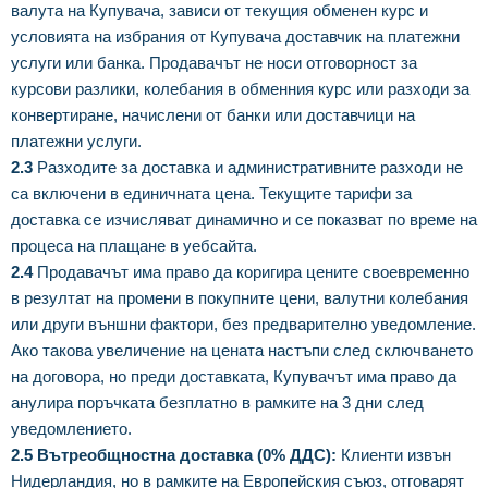
валута на Купувача, зависи от текущия обменен курс и
условията на избрания от Купувача доставчик на платежни
услуги или банка. Продавачът не носи отговорност за
курсови разлики, колебания в обменния курс или разходи за
конвертиране, начислени от банки или доставчици на
платежни услуги.
2.3
Разходите за доставка и административните разходи не
са включени в единичната цена. Текущите тарифи за
доставка се изчисляват динамично и се показват по време на
процеса на плащане в уебсайта.
2.4
Продавачът има право да коригира цените своевременно
в резултат на промени в покупните цени, валутни колебания
или други външни фактори, без предварително уведомление.
Ако такова увеличение на цената настъпи след сключването
на договора, но преди доставката, Купувачът има право да
анулира поръчката безплатно в рамките на 3 дни след
уведомлението.
2.5 Вътреобщностна доставка (0% ДДС):
Клиенти извън
Нидерландия, но в рамките на Европейския съюз, отговарят