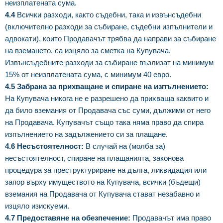
неизплатената сума.
4.4
Всички разходи, както съдебни, така и извънсъдебни
(включително разходи за събиране, съдебни изпълнители и
адвокати), които Продавачът трябва да направи за събиране
на вземането, са изцяло за сметка на Купувача.
Извънсъдебните разходи за събиране възлизат на минимум
15% от неизплатената сума, с минимум 40 евро.
4.5 Забрана за прихващане и спиране на изпълнението:
На Купувача никога не е разрешено да прихваща каквито и
да било вземания от Продавача със суми, дължими от него
на Продавача. Купувачът също така няма право да спира
изпълнението на задължението си за плащане.
4.6 Несъстоятелност:
В случай на (молба за)
несъстоятелност, спиране на плащанията, законова
процедура за преструктуриране на дълга, ликвидация или
запор върху имуществото на Купувача, всички (бъдещи)
вземания на Продавача от Купувача стават незабавно и
изцяло изискуеми.
4.7 Предоставяне на обезпечение:
Продавачът има право