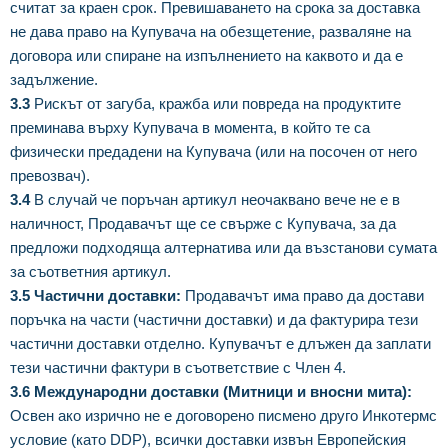
считат за краен срок. Превишаването на срока за доставка
не дава право на Купувача на обезщетение, разваляне на
договора или спиране на изпълнението на каквото и да е
задължение.
3.3
Рискът от загуба, кражба или повреда на продуктите
преминава върху Купувача в момента, в който те са
физически предадени на Купувача (или на посочен от него
превозвач).
3.4
В случай че поръчан артикул неочаквано вече не е в
наличност, Продавачът ще се свърже с Купувача, за да
предложи подходяща алтернатива или да възстанови сумата
за съответния артикул.
3.5 Частични доставки:
Продавачът има право да достави
поръчка на части (частични доставки) и да фактурира тези
частични доставки отделно. Купувачът е длъжен да заплати
тези частични фактури в съответствие с Член 4.
3.6 Международни доставки (Митници и вносни мита):
Освен ако изрично не е договорено писмено друго Инкотермс
условие (като DDP), всички доставки извън Европейския