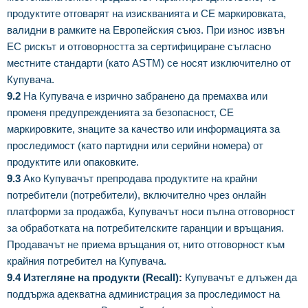
продуктите отговарят на изискванията и CE маркировката,
валидни в рамките на Европейския съюз. При износ извън
ЕС рискът и отговорността за сертифициране съгласно
местните стандарти (като ASTM) се носят изключително от
Купувача.
9.2
На Купувача е изрично забранено да премахва или
променя предупрежденията за безопасност, CE
маркировките, знаците за качество или информацията за
проследимост (като партидни или серийни номера) от
продуктите или опаковките.
9.3
Ако Купувачът препродава продуктите на крайни
потребители (потребители), включително чрез онлайн
платформи за продажба, Купувачът носи пълна отговорност
за обработката на потребителските гаранции и връщания.
Продавачът не приема връщания от, нито отговорност към
крайния потребител на Купувача.
9.4 Изтегляне на продукти (Recall):
Купувачът е длъжен да
поддържа адекватна администрация за проследимост на