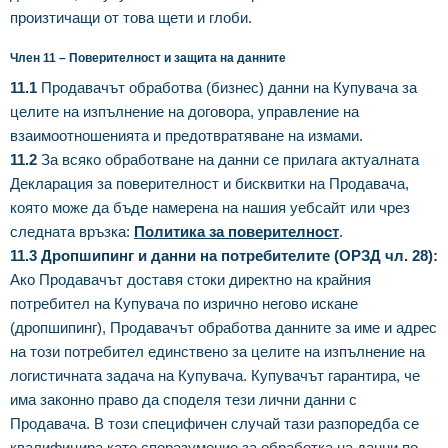
произтичащи от това щети и глоби.
Член 11 – Поверителност и защита на данните
11.1
Продавачът обработва (бизнес) данни на Купувача за
целите на изпълнение на договора, управление на
взаимоотношенията и предотвратяване на измами.
11.2
За всяко обработване на данни се прилага актуалната
Декларация за поверителност и бисквитки на Продавача,
която може да бъде намерена на нашия уебсайт или чрез
следната връзка:
Политика за поверителност
.
11.3 Дропшипинг и данни на потребителите (ОРЗД чл. 28):
Ако Продавачът доставя стоки директно на крайния
потребител на Купувача по изрично негово искане
(дропшипинг), Продавачът обработва данните за име и адрес
на този потребител единствено за целите на изпълнение на
логистичната задача на Купувача. Купувачът гарантира, че
има законно право да споделя тези лични данни с
Продавача. В този специфичен случай тази разпоредба се
квалифицира като споразумение за обработка на данни по