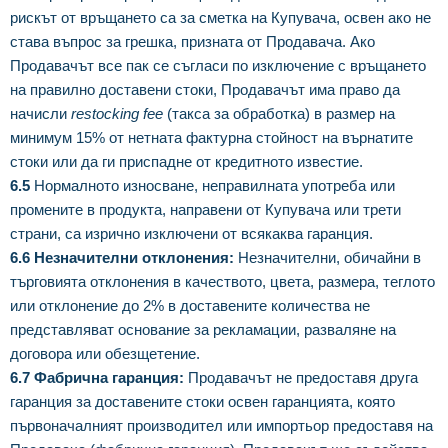
рискът от връщането са за сметка на Купувача, освен ако не
става въпрос за грешка, призната от Продавача. Ако
Продавачът все пак се съгласи по изключение с връщането
на правилно доставени стоки, Продавачът има право да
начисли
restocking fee
(такса за обработка) в размер на
минимум 15% от нетната фактурна стойност на върнатите
стоки или да ги приспадне от кредитното известие.
6.5
Нормалното износване, неправилната употреба или
промените в продукта, направени от Купувача или трети
страни, са изрично изключени от всякаква гаранция.
6.6 Незначителни отклонения:
Незначителни, обичайни в
търговията отклонения в качеството, цвета, размера, теглото
или отклонение до 2% в доставените количества не
представляват основание за рекламации, разваляне на
договора или обезщетение.
6.7 Фабрична гаранция:
Продавачът не предоставя друга
гаранция за доставените стоки освен гаранцията, която
първоначалният производител или импортьор предоставя на