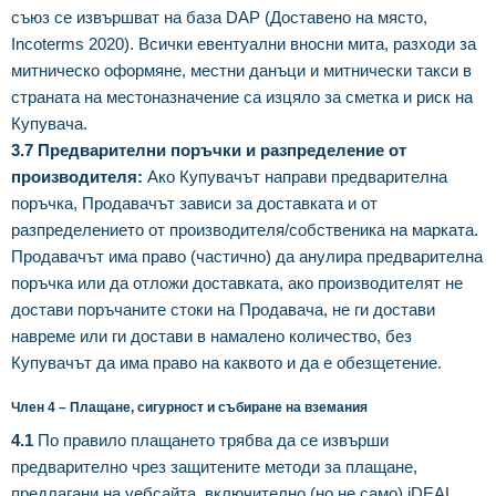
съюз се извършват на база DAP (Доставено на място,
Incoterms 2020). Всички евентуални вносни мита, разходи за
митническо оформяне, местни данъци и митнически такси в
страната на местоназначение са изцяло за сметка и риск на
Купувача.
3.7 Предварителни поръчки и разпределение от
производителя:
Ако Купувачът направи предварителна
поръчка, Продавачът зависи за доставката и от
разпределението от производителя/собственика на марката.
Продавачът има право (частично) да анулира предварителна
поръчка или да отложи доставката, ако производителят не
достави поръчаните стоки на Продавача, не ги достави
навреме или ги достави в намалено количество, без
Купувачът да има право на каквото и да е обезщетение.
Член 4 – Плащане, сигурност и събиране на вземания
4.1
По правило плащането трябва да се извърши
предварително чрез защитените методи за плащане,
предлагани на уебсайта, включително (но не само) iDEAL,