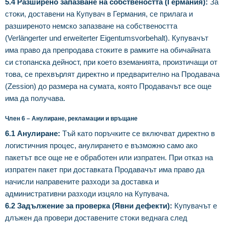
5.4 Разширено запазване на собствеността (Германия):
За
стоки, доставени на Купувач в Германия, се прилага и
разширеното немско запазване на собствеността
(Verlängerter und erweiterter Eigentumsvorbehalt). Купувачът
има право да препродава стоките в рамките на обичайната
си стопанска дейност, при което вземанията, произтичащи от
това, се прехвърлят директно и предварително на Продавача
(Zession) до размера на сумата, която Продавачът все още
има да получава.
Член 6 – Анулиране, рекламации и връщане
6.1 Анулиране:
Тъй като поръчките се включват директно в
логистичния процес, анулирането е възможно само ако
пакетът все още не е обработен или изпратен. При отказ на
изпратен пакет при доставката Продавачът има право да
начисли направените разходи за доставка и
административни разходи изцяло на Купувача.
6.2 Задължение за проверка (Явни дефекти):
Купувачът е
длъжен да провери доставените стоки веднага след