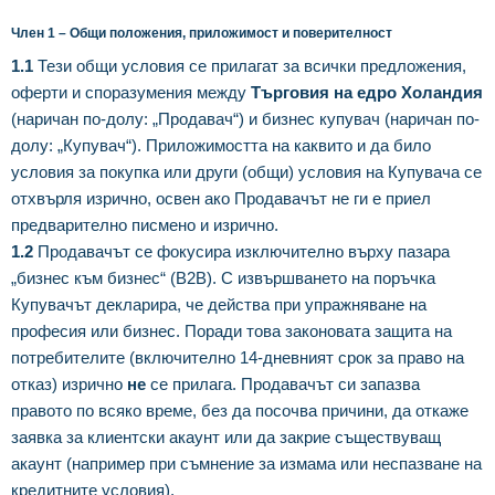
Член 1 – Общи положения, приложимост и поверителност
1.1
Тези общи условия се прилагат за всички предложения,
оферти и споразумения между
Търговия на едро Холандия
(наричан по-долу: „Продавач“) и бизнес купувач (наричан по-
долу: „Купувач“). Приложимостта на каквито и да било
условия за покупка или други (общи) условия на Купувача се
отхвърля изрично, освен ако Продавачът не ги е приел
предварително писмено и изрично.
1.2
Продавачът се фокусира изключително върху пазара
„бизнес към бизнес“ (B2B). С извършването на поръчка
Купувачът декларира, че действа при упражняване на
професия или бизнес. Поради това законовата защита на
потребителите (включително 14-дневният срок за право на
отказ) изрично
не
се прилага. Продавачът си запазва
правото по всяко време, без да посочва причини, да откаже
заявка за клиентски акаунт или да закрие съществуващ
акаунт (например при съмнение за измама или неспазване на
кредитните условия).