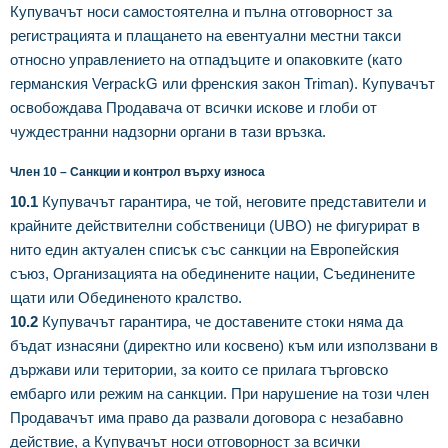
Купувачът носи самостоятелна и пълна отговорност за
регистрацията и плащането на евентуални местни такси
относно управлението на отпадъците и опаковките (като
германския VerpackG или френския закон Triman). Купувачът
освобождава Продавача от всички искове и глоби от
чуждестранни надзорни органи в тази връзка.
Член 10 – Санкции и контрол върху износа
10.1
Купувачът гарантира, че той, неговите представители и
крайните действителни собственици (UBO) не фигурират в
нито един актуален списък със санкции на Европейския
съюз, Организацията на обединените нации, Съединените
щати или Обединеното кралство.
10.2
Купувачът гарантира, че доставените стоки няма да
бъдат изнасяни (директно или косвено) към или използвани в
държави или територии, за които се прилага търговско
ембарго или режим на санкции. При нарушение на този член
Продавачът има право да развали договора с незабавно
действие, а Купувачът носи отговорност за всички