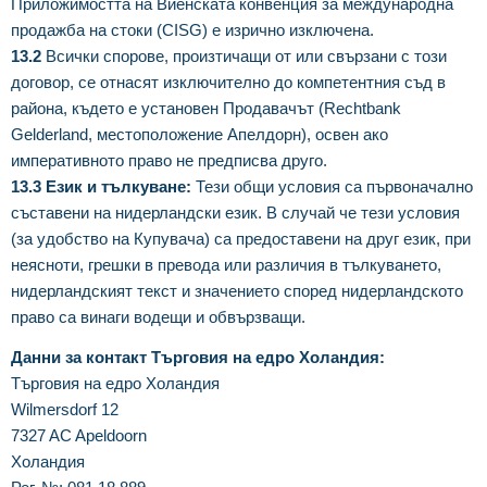
Приложимостта на Виенската конвенция за международна
продажба на стоки (CISG) е изрично изключена.
13.2
Всички спорове, произтичащи от или свързани с този
договор, се отнасят изключително до компетентния съд в
района, където е установен Продавачът (Rechtbank
Gelderland, местоположение Апелдорн), освен ако
императивното право не предписва друго.
13.3 Език и тълкуване:
Тези общи условия са първоначално
съставени на нидерландски език. В случай че тези условия
(за удобство на Купувача) са предоставени на друг език, при
неясноти, грешки в превода или различия в тълкуването,
нидерландският текст и значението според нидерландското
право са винаги водещи и обвързващи.
Данни за контакт Търговия на едро Холандия:
Търговия на едро Холандия
Wilmersdorf 12
7327 AC Apeldoorn
Холандия