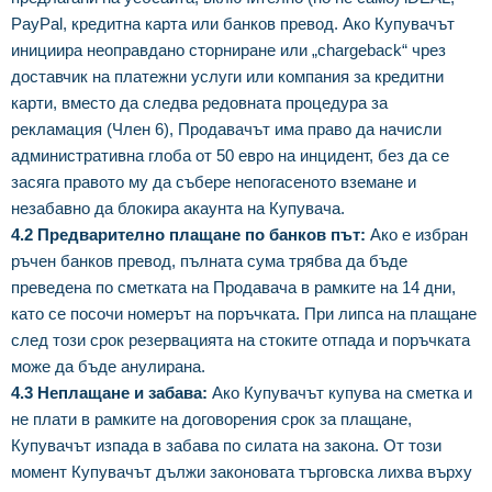
PayPal, кредитна карта или банков превод. Ако Купувачът
инициира неоправдано сторниране или „chargeback“ чрез
доставчик на платежни услуги или компания за кредитни
карти, вместо да следва редовната процедура за
рекламация (Член 6), Продавачът има право да начисли
административна глоба от 50 евро на инцидент, без да се
засяга правото му да събере непогасеното вземане и
незабавно да блокира акаунта на Купувача.
4.2 Предварително плащане по банков път:
Ако е избран
ръчен банков превод, пълната сума трябва да бъде
преведена по сметката на Продавача в рамките на 14 дни,
като се посочи номерът на поръчката. При липса на плащане
след този срок резервацията на стоките отпада и поръчката
може да бъде анулирана.
4.3 Неплащане и забава:
Ако Купувачът купува на сметка и
не плати в рамките на договорения срок за плащане,
Купувачът изпада в забава по силата на закона. От този
момент Купувачът дължи законовата търговска лихва върху