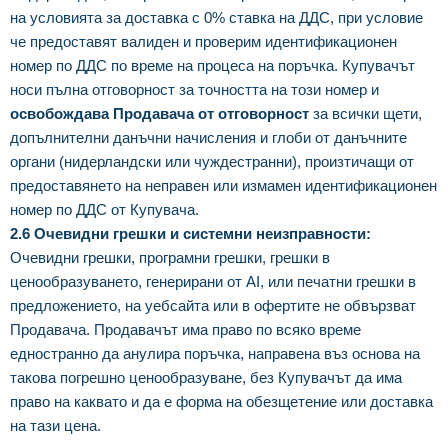
на условията за доставка с 0% ставка на ДДС, при условие
че предоставят валиден и проверим идентификационен
номер по ДДС по време на процеса на поръчка. Купувачът
носи пълна отговорност за точността на този номер и
освобождава Продавача от отговорност
за всички щети,
допълнителни данъчни начисления и глоби от данъчните
органи (нидерландски или чуждестранни), произтичащи от
предоставянето на неправен или измамен идентификационен
номер по ДДС от Купувача.
2.6 Очевидни грешки и системни неизправности:
Очевидни грешки, програмни грешки, грешки в
ценообразуването, генерирани от AI, или печатни грешки в
предложението, на уебсайта или в офертите не обвързват
Продавача. Продавачът има право по всяко време
едностранно да анулира поръчка, направена въз основа на
такова погрешно ценообразуване, без Купувачът да има
право на каквато и да е форма на обезщетение или доставка
на тази цена.