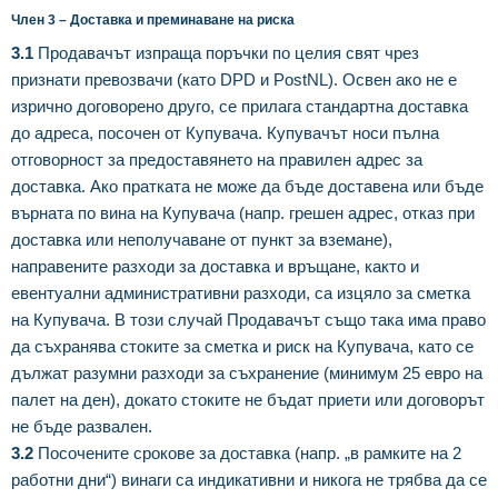
Член 3 – Доставка и преминаване на риска
3.1
Продавачът изпраща поръчки по целия свят чрез
признати превозвачи (като DPD и PostNL). Освен ако не е
изрично договорено друго, се прилага стандартна доставка
до адреса, посочен от Купувача. Купувачът носи пълна
отговорност за предоставянето на правилен адрес за
доставка. Ако пратката не може да бъде доставена или бъде
върната по вина на Купувача (напр. грешен адрес, отказ при
доставка или неполучаване от пункт за вземане),
направените разходи за доставка и връщане, както и
евентуални административни разходи, са изцяло за сметка
на Купувача. В този случай Продавачът също така има право
да съхранява стоките за сметка и риск на Купувача, като се
дължат разумни разходи за съхранение (минимум 25 евро на
палет на ден), докато стоките не бъдат приети или договорът
не бъде развален.
3.2
Посочените срокове за доставка (напр. „в рамките на 2
работни дни“) винаги са индикативни и никога не трябва да се