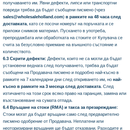
получаването им. Явни дефекти, липси или транспортни
повреди трябва да бъдат съобщени писмено (чрез
sales@wholesaleholland.com
)
в рамките на 48 часа след
доставката
, като се посочи номерът на поръчката и се
приложи снимков материал. Пускането в употреба,
препродажбата или обработката на стоките от Купувача се
счита за безусловно приемане на външното състояние и
количеството.
6.3 Скрити дефекти:
Дефекти, които не са могли да бъдат
установени веднага след получаването, трябва да бъдат
съобщени на Продавача писмено и подробно най-късно в
рамките на 7 календарни дни след откриването им, но
най-
късно в рамките на 3 месеца след доставката
. След
изтичането на този срок всяко право на гаранция, замяна или
възстановяване на сумата отпада.
6.4 Връщане на стоки (RMA) и такса за презареждане:
Стоки могат да бъдат връщани само след предварително
писмено одобрение от Продавача. Неплатени или
неоторизирани връщания ще бъдат отказвани. Разходите и