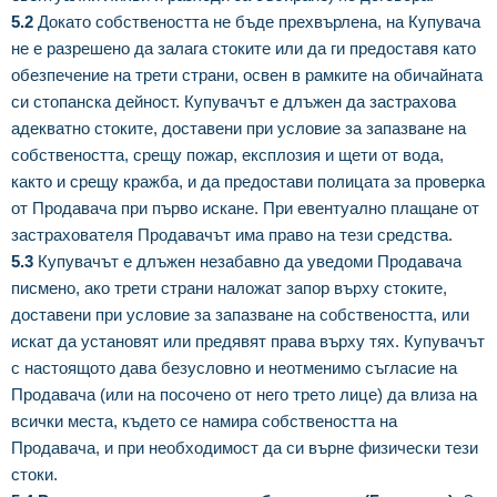
5.2
Докато собствеността не бъде прехвърлена, на Купувача
не е разрешено да залага стоките или да ги предоставя като
обезпечение на трети страни, освен в рамките на обичайната
си стопанска дейност. Купувачът е длъжен да застрахова
адекватно стоките, доставени при условие за запазване на
собствеността, срещу пожар, експлозия и щети от вода,
както и срещу кражба, и да предостави полицата за проверка
от Продавача при първо искане. При евентуално плащане от
застрахователя Продавачът има право на тези средства.
5.3
Купувачът е длъжен незабавно да уведоми Продавача
писмено, ако трети страни наложат запор върху стоките,
доставени при условие за запазване на собствеността, или
искат да установят или предявят права върху тях. Купувачът
с настоящото дава безусловно и неотменимо съгласие на
Продавача (или на посочено от него трето лице) да влиза на
всички места, където се намира собствеността на
Продавача, и при необходимост да си върне физически тези
стоки.