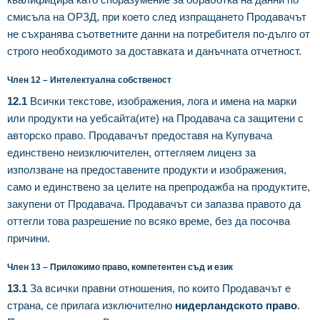
смисъла на ОРЗД, при което след изпращането Продавачът
не съхранява съответните данни на потребителя по-дълго от
строго необходимото за доставката и данъчната отчетност.
Член 12 – Интелектуална собственост
12.1
Всички текстове, изображения, лога и имена на марки
или продукти на уебсайта(ите) на Продавача са защитени с
авторско право. Продавачът предоставя на Купувача
единствено неизключителен, оттегляем лиценз за
използване на предоставените продукти и изображения,
само и единствено за целите на препродажба на продуктите,
закупени от Продавача. Продавачът си запазва правото да
оттегли това разрешение по всяко време, без да посочва
причини.
Член 13 – Приложимо право, компетентен съд и език
13.1
За всички правни отношения, по които Продавачът е
страна, се прилага изключително
нидерландското право
.