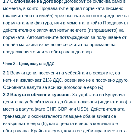
1.7 Сключване на договор:
Договорът се сключва само в
момента, в който Продавачът е приел поръчката писмено
(включително по имейл) чрез окончателно потвърждение на
поръчката или фактура, или в момента, в който Продавачът
действително е започнал изпълнението (изпращането) на
поръчката. Автоматичните потвърждения за получаване от
онлайн магазина изрично не се считат за приемане на
предложението или за обвързващ договор.
Член 2 – Цени, валута и ДДС
2.1
Всички цени, посочени на уебсайта и в офертите, са
нетни и изключват 21% ДДС, освен ако не е посочено друго.
Основната валута за всички договори е евро (€).
2.2 Валута и обменни курсове:
За удобство на Купувача
цените на уебсайта могат да бъдат показани (индикативно) в
местна валута (като CHF, GBP или USD). Действителната
транзакция и окончателното плащане обаче винаги се
извършват в евро (€), като цената в евро в количката е
обвързваща. Крайната сума, която се дебитира в местната