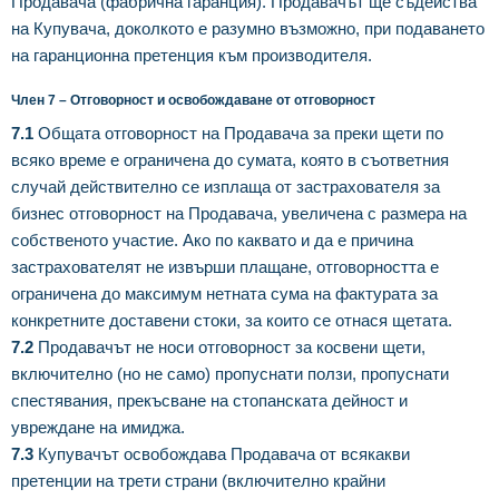
Продавача (фабрична гаранция). Продавачът ще съдейства
на Купувача, доколкото е разумно възможно, при подаването
на гаранционна претенция към производителя.
Член 7 – Отговорност и освобождаване от отговорност
7.1
Общата отговорност на Продавача за преки щети по
всяко време е ограничена до сумата, която в съответния
случай действително се изплаща от застрахователя за
бизнес отговорност на Продавача, увеличена с размера на
собственото участие. Ако по каквато и да е причина
застрахователят не извърши плащане, отговорността е
ограничена до максимум нетната сума на фактурата за
конкретните доставени стоки, за които се отнася щетата.
7.2
Продавачът не носи отговорност за косвени щети,
включително (но не само) пропуснати ползи, пропуснати
спестявания, прекъсване на стопанската дейност и
увреждане на имиджа.
7.3
Купувачът освобождава Продавача от всякакви
претенции на трети страни (включително крайни