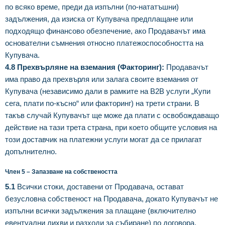
по всяко време, преди да изпълни (по-нататъшни)
задължения, да изиска от Купувача предплащане или
подходящо финансово обезпечение, ако Продавачът има
основателни съмнения относно платежоспособността на
Купувача.
4.8 Прехвърляне на вземания (Факторинг):
Продавачът
има право да прехвърля или залага своите вземания от
Купувача (независимо дали в рамките на B2B услуги „Купи
сега, плати по-късно“ или факторинг) на трети страни. В
такъв случай Купувачът ще може да плати с освобождаващо
действие на тази трета страна, при което общите условия на
този доставчик на платежни услуги могат да се прилагат
допълнително.
Член 5 – Запазване на собствеността
5.1
Всички стоки, доставени от Продавача, остават
безусловна собственост на Продавача, докато Купувачът не
изпълни всички задължения за плащане (включително
евентуални лихви и разходи за събиране) по договора.