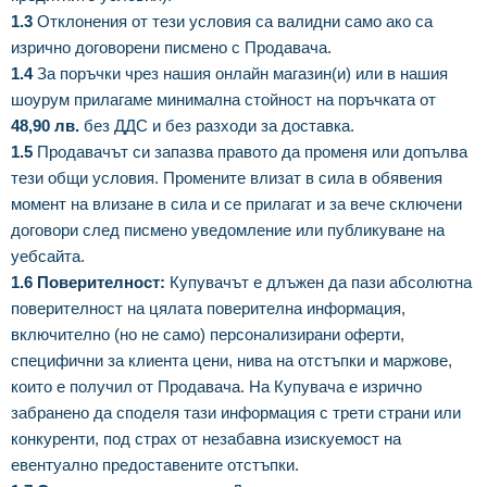
1.3
Отклонения от тези условия са валидни само ако са
изрично договорени писмено с Продавача.
1.4
За поръчки чрез нашия онлайн магазин(и) или в нашия
шоурум прилагаме минимална стойност на поръчката от
48,90 лв.
без ДДС и без разходи за доставка.
1.5
Продавачът си запазва правото да променя или допълва
тези общи условия. Промените влизат в сила в обявения
момент на влизане в сила и се прилагат и за вече сключени
договори след писмено уведомление или публикуване на
уебсайта.
1.6 Поверителност:
Купувачът е длъжен да пази абсолютна
поверителност на цялата поверителна информация,
включително (но не само) персонализирани оферти,
специфични за клиента цени, нива на отстъпки и маржове,
които е получил от Продавача. На Купувача е изрично
забранено да споделя тази информация с трети страни или
конкуренти, под страх от незабавна изискуемост на
евентуално предоставените отстъпки.