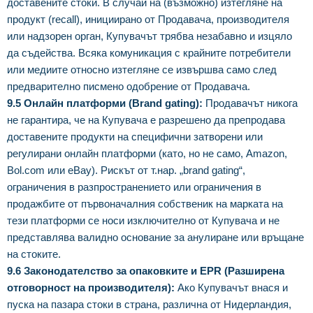
доставените стоки. В случай на (възможно) изтегляне на
продукт (recall), инициирано от Продавача, производителя
или надзорен орган, Купувачът трябва незабавно и изцяло
да съдейства. Всяка комуникация с крайните потребители
или медиите относно изтегляне се извършва само след
предварително писмено одобрение от Продавача.
9.5 Онлайн платформи (Brand gating):
Продавачът никога
не гарантира, че на Купувача е разрешено да препродава
доставените продукти на специфични затворени или
регулирани онлайн платформи (като, но не само, Amazon,
Bol.com или eBay). Рискът от т.нар. „brand gating“,
ограничения в разпространението или ограничения в
продажбите от първоначалния собственик на марката на
тези платформи се носи изключително от Купувача и не
представлява валидно основание за анулиране или връщане
на стоките.
9.6 Законодателство за опаковките и EPR (Разширена
отговорност на производителя):
Ако Купувачът внася и
пуска на пазара стоки в страна, различна от Нидерландия,