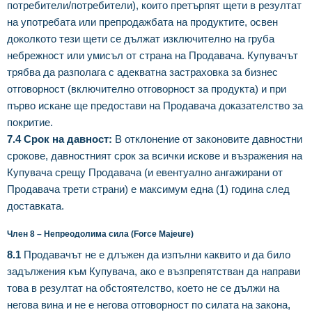
потребители/потребители), които претърпят щети в резултат
на употребата или препродажбата на продуктите, освен
доколкото тези щети се дължат изключително на груба
небрежност или умисъл от страна на Продавача. Купувачът
трябва да разполага с адекватна застраховка за бизнес
отговорност (включително отговорност за продукта) и при
първо искане ще предостави на Продавача доказателство за
покритие.
7.4 Срок на давност:
В отклонение от законовите давностни
срокове, давностният срок за всички искове и възражения на
Купувача срещу Продавача (и евентуално ангажирани от
Продавача трети страни) е максимум една (1) година след
доставката.
Член 8 – Непреодолима сила (Force Majeure)
8.1
Продавачът не е длъжен да изпълни каквито и да било
задължения към Купувача, ако е възпрепятстван да направи
това в резултат на обстоятелство, което не се дължи на
негова вина и не е негова отговорност по силата на закона,