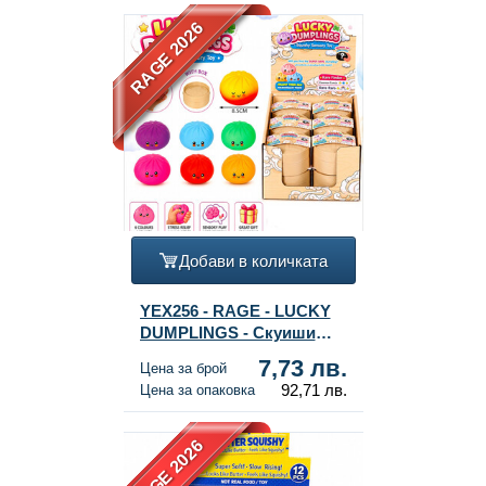
RAGE 2026
Добави в количката
YEX256 - RAGE - LUCKY
DUMPLINGS - Скуиши
Кнедли Squishy Bun
7,73 лв.
Цена за брой
Dumplings ГОЛЕМИ Разм.
92,71 лв.
Цена за опаковка
8.5 x 8.5 x 4.8 см - В
ДИСПЛЕЙ (12 бр.)
RAGE 2026