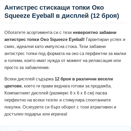
Антистрес стискащи топки Око
Squeeze Eyeball в дисплей (12 броя)
Обогатете асортимента си с тези
невероятно забавни
антистрес топки Око Squeeze Eyeball
! Гарантиран успех и
смях, идеални като импулсна стока. Тези забавни
антистрес топки под формата на око са перфектни за малки
и големи, които имат нужда от момент на релаксация или
просто за забавление.
Всеки дисплей съдържа
12 броя в различни весели
цветове
, което ги прави веднага готови за продажба.
Компактният дисплей (размери: 6 x 6 x 6 см) пасва
перфектно на всеки тезгях и стимулира спонтанните
покупки. Осигурете си бърз оборот с този атрактивен и
достъпен подарък или играчка!