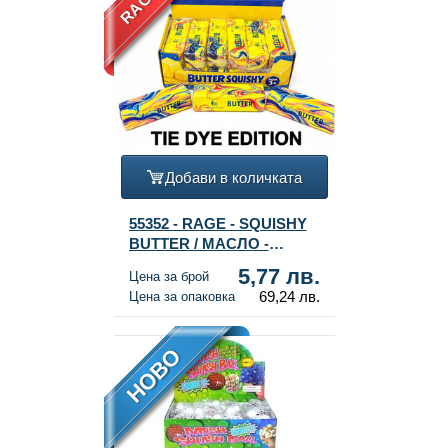
Добави в количката
55352 - RAGE - SQUISHY
BUTTER / МАСЛО -
МОДЕЛ: TIE DYE - SLOW
5,77 лв.
Цена за брой
RISING - Разм. 13x4x4 см -
69,24 лв.
Цена за опаковка
В ДИСПЛЕЙ (12 бр.)
НОВО