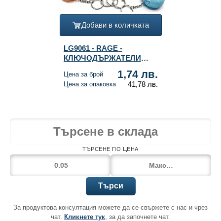
Добави в количката
LG9061 - RAGE -
КЛЮЧОДЪРЖАТЕЛИ
SQUISHY DUMPLINGS -
1,74 лв.
Цена за брой
МИКС ЦВЕТОВЕ - В
41,78 лв.
Цена за опаковка
ДИСПЛЕЙ (24 бр.)
ТЪРСЕНЕ ПО ЦЕНА
Търси
За продуктова консултация можете да се свържете с нас и чрез
чат.
Кликнете тук
, за да започнете чат.