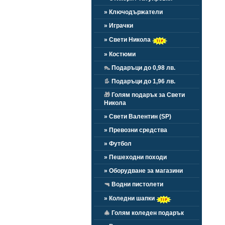
» Ключодържатели
» Играчки
» Свети Никола
» Костюми
👠
Подаръци до 0,98 лв.
👢
Подаръци до 1,96 лв.
🎁
Голям подарък за Свети
Никола
» Свети Валентин (SP)
» Превозни средства
» Футбол
» Пешеходни походи
» Оборудване за магазини
🔫
Водни пистолети
» Коледни шапки
🎄
Голям коледен подарък