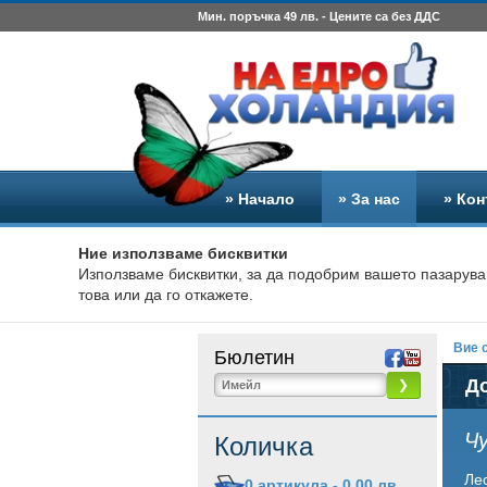
Мин. поръчка 49 лв. - Цените са без ДДС
» Начало
» За нас
» Кон
Ние използваме бисквитки
Използваме бисквитки, за да подобрим вашето пазарува
това или да го откажете.
Вие с
Бюлетин
До
❯
Чу
Количка
Ле
0
артикула -
0,00 лв.