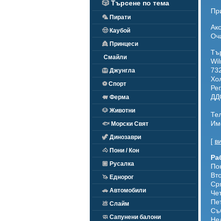
🎲
Търсене по тема
Пр
🦜
Пирати
Ак
🤠
Каубой
Оч
👸
Принцеси
Тъ
Смайли
Wil
73
🦁
Джунгла
Хо
⚽
Спорт
Рег
ДД
🐖
Ферма
🐶
Животни
Те
Им
🐟
Морски Свят
🦖
Динозаври
[
в
🐴
Пони / Кон
Ра
🏽
Русалка
Пон
Вто
🦄
Еднорог
Сря
🚗
Автомобили
Чет
Пет
💩
Слайм
Съ
🧼
Сапунени балони
Не