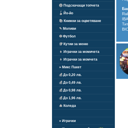
🏐
Подскачащи топчета
Ба
🪀
Йо-йо
Ra
IB
📚
Книжки за оцветяване
Тит
✎
Моливи
BI
⚽
Футбол
🥡
Кутии за меню
👧
Играчки за момичета
👦
Играчки за момчета
» Микс Пакет
💰
До 0,20 лв.
💰
До 0,49 лв.
💰
До 0,98 лв.
💰
До 1,96 лв.
🎄
Коледа
» Играчки