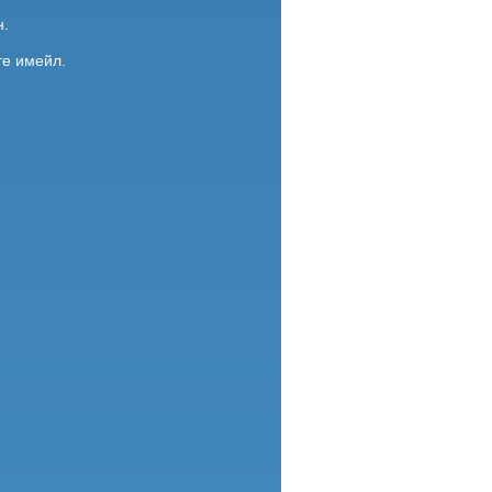
н.
те имейл.