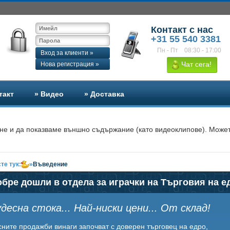
Контакт с нас
+31 55 540 3381
Пн - Пт
08:30 - 17:00
Вход за клиенти »
Чат сега!
Нова регистрация »
такт
» Видео
» Доставка
не и да показваме външно съдържание (като видеоклипове). Может
те тук:
»
Въведение
бре дошли в отдела за играчки на Търговия на 
десна стока... Най-ниски цени... От склад!
сните продажби винаги започват с доверен търговец на едро,