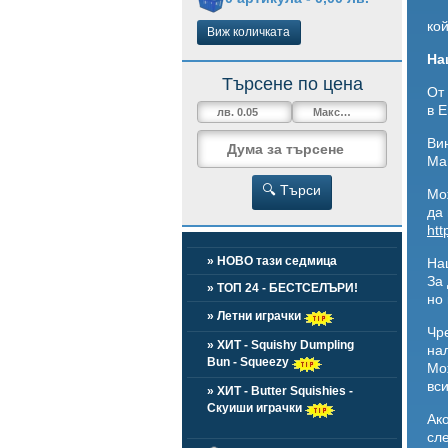
ко
Виж количката
На
Търсене по цена
От
в Е
Ви
Ма
🔍 Търси
Мо
да
htt
» НОВО тази седмица
Наш
За
» ТОП 24 - БЕСТСЕЛЪРИ!
но
» Летни играчки
Чр
» ХИТ - Squishy Dumpling
нал
Bun - Squeezy
Мо
вси
» ХИТ - Butter Squishies -
Скуиши играчки
Ак
сл