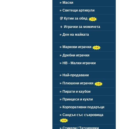
» Маски
» Светещи артикули
🥡
Кутии за обяд
👧
Играчки за момичета
» Ден на майката
» Маркови играчки
» Дребни играчки
» HB - Малки играчки
» Най-продавани
» Плюшени играчки
» Пирати и каубои
» Принцеси и кукли
» Корпоративни подаръци
» Сандък със съкровища
» Стикери / Татуировки