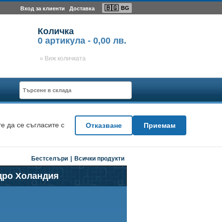
🇧🇬
BG
Вход за клиенти
Доставка
Количка
0
артикула -
0,00 лв.
» Виж количката
е да се съгласите с
Отказване
Приемам
Бестселъри
|
Всички продукти
едро Холандия