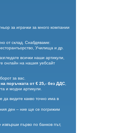
ньор за играчки за много компании
но от склад. Снабдяваме:
ресторантьорство, Училища и др.
азгледате всички наши артикули,
ате онлайн на нашия уебсайт
борот за вас.
на поръчката от € 25,- без ДДС
,
та и модни артикули.
е да видите какво точно има в
ения ден – ние ще се погрижим
 извърши първо по банков път,