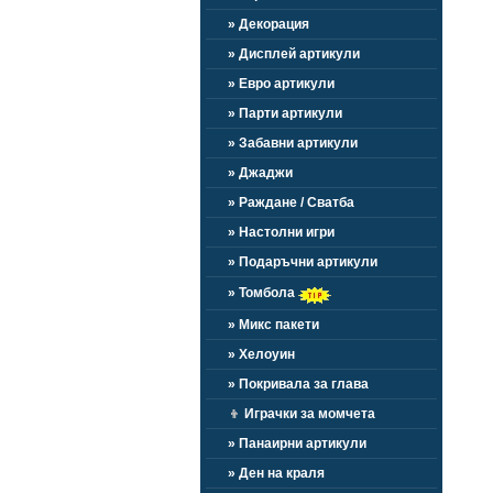
» Декорация
» Дисплей артикули
» Евро артикули
» Парти артикули
» Забавни артикули
» Джаджи
» Раждане / Сватба
» Настолни игри
» Подаръчни артикули
» Томбола
» Микс пакети
» Хелоуин
» Покривала за глава
👦
Играчки за момчета
» Панаирни артикули
» Ден на краля