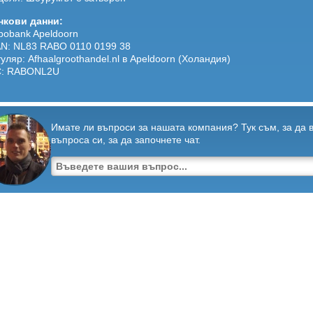
нкови данни:
bobank Apeldoorn
AN: NL83 RABO 0110 0199 38
уляр: Afhaalgroothandel.nl в Apeldoorn (Холандия)
C: RABONL2U
Имате ли въпроси за нашата компания? Тук съм, за да 
въпроса си, за да започнете чат.