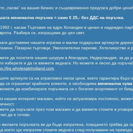
йто „пасва“ на вашия бизнес и същевременно предлага добри цени!
шата минимална поръчка = само € 25,- без ДДС на поръчка.
 1992 г. насам Търговия на едро Холандия е ценен и надежден парт
вропа. Разбира се, изпращаме до цял свят.
наги доставяме нашите играчки и малки подаръчни артикули директ
газини, Пазарни търговци, Увеселителни паркове, Хотелиерство и 
жете да посетите нашия шоурум в Апелдорн, Нидерландия, за да р
 ги изберете и да ги вземете веднага. Но можете и лесно да поръч
ps://bg.wholesaleholland.com
.
ите артикули са на атрактивно ниски цени, което гарантира бърз о
 да се ограничат крайните клиенти, е необходима
минимална сума 
 можете да комбинирате поръчката си с богатия асортимент от бижу
ез нашия интернет магазин, който се актуализира постоянно, может
ичност.
жете да поръчате през този магазин и да вземете стоките в уговор
чко да е готово.
о желаете поръчката ви да бъде изпратена, плащането трябва да се
ед което ще изпратим стоките веднага след получаване на превода.