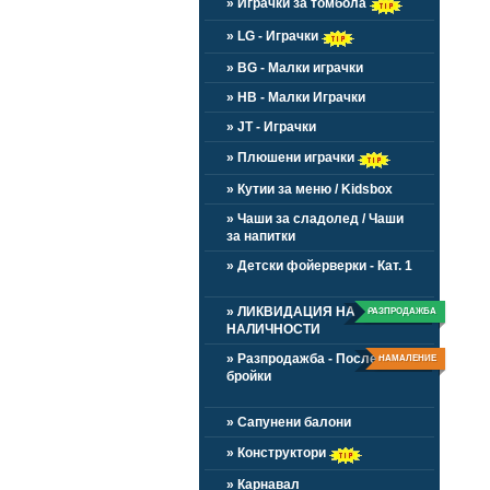
» Играчки за томбола
» LG - Играчки
» BG - Малки играчки
» HB - Малки Играчки
» JT - Играчки
» Плюшени играчки
» Кутии за меню / Kidsbox
» Чаши за сладолед / Чаши
за напитки
» Детски фойерверки - Кат. 1
» ЛИКВИДАЦИЯ НА
РАЗПРОДАЖБА
НАЛИЧНОСТИ
» Разпродажба - Последни
НАМАЛЕНИЕ
бройки
» Сапунени балони
» Конструктори
» Карнавал