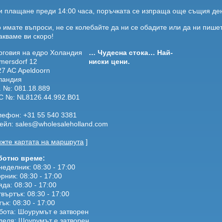
и плащане преди 14:00 часа, поръчката се изпраща още същия де
о имате въпроси, не се колебайте да ни се обадите или да ни пише
акваме ви скоро!
рговия на едро Холандия
… Чудесна стока… Най-
mersdorf 12
ниски цени.
27 AC Apeldoorn
ландия
. №: 081.18.889
С №: NL8126.44.992.B01
лефон: +31 55 540 3381
ейл: sales@wholesaleholland.com
ижте картата на маршрута
]
ботно време:
еделник: 08:30 - 17:00
рник: 08:30 - 17:00
да: 08:30 - 17:00
въртък: 08:30 - 17:00
ък: 08:30 - 17:00
бота: Шоурумът е затворен
деля: Шоурумът е затворен