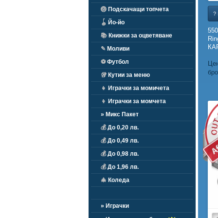
🏐
Подскачащи топчета
?
🪀
Йо-йо
550
📚
Книжки за оцветяване
Rin
КАР
✎
Моливи
⚽
Футбол
Цен
бро
🥡
Кутии за меню
👧
Играчки за момичета
👦
Играчки за момчета
N
» Микс Пакет
💰
До 0,20 лв.
💰
До 0,49 лв.
💰
До 0,98 лв.
💰
До 1,96 лв.
🎄
Коледа
» Играчки