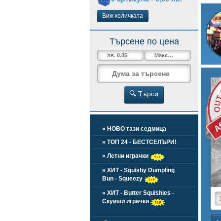
Виж количката
Търсене по цена
O
🔍 Търси
» НОВО тази седмица
» ТОП 24 - БЕСТСЕЛЪРИ!
» Летни играчки
» ХИТ - Squishy Dumpling
Bun - Squeezy
» ХИТ - Butter Squishies -
Скуиши играчки