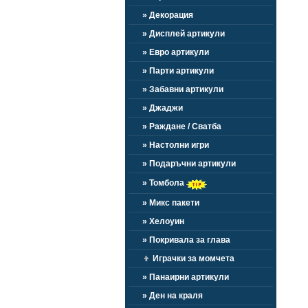
» Декорация
» Дисплей артикули
» Евро артикули
» Парти артикули
» Забавни артикули
» Джаджи
» Раждане / Сватба
» Настолни игри
» Подаръчни артикули
» Томбола
» Микс пакети
» Хелоуин
» Покривала за глава
👦
Играчки за момчета
» Панаирни артикули
» Ден на краля