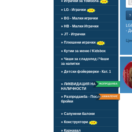
» Играчки за томбола
» LG - Играчки
?
» BG - Малки играчки
LG8
» HB - Малки Играчки
- Д
» JT - Играчки
Цен
» Плюшени играчки
» Кутии за меню / Kidsbox
» Чаши за сладолед / Чаши
за напитки
» Детски фойерверки - Кат. 1
» ЛИКВИДАЦИЯ НА
РАЗПРОДАЖБА
НАЛИЧНОСТИ
» Разпродажба - Последни
НАМАЛЕНИЕ
бройки
» Сапунени балони
» Конструктори
» Карнавал