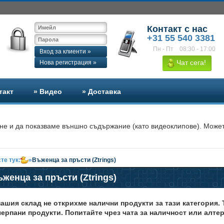
Контакт с нас
+31 55 540 3381
Пн - Пт
08:30 - 17:00
Вход за клиенти »
Чат сега!
Нова регистрация »
такт
» Видео
» Доставка
не и да показваме външно съдържание (като видеоклипове). Может
те тук:
»
Въженца за пръсти (Ztrings)
женца за пръсти (Ztrings)
нашия склад не открихме налични продукти за тази категория.
черпани продукти. Попитайте чрез чата за наличност или алте