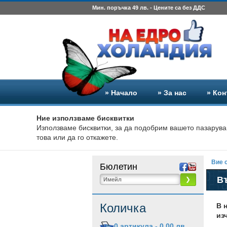
Мин. поръчка 49 лв. - Цените са без ДДС
» Начало
» За нас
» Кон
Ние използваме бисквитки
Използваме бисквитки, за да подобрим вашето пазарува
това или да го откажете.
Вие с
Бюлетин
Въ
❯
Количка
В 
из
0
артикула -
0,00 лв.