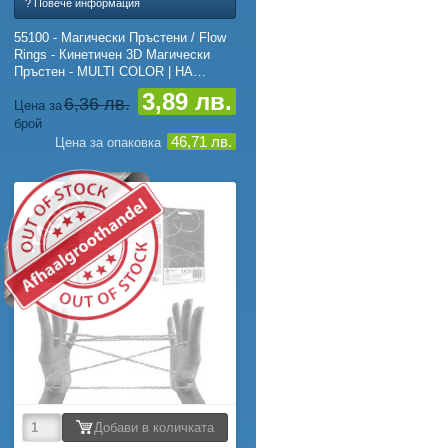
? Повече информация
55100 - Магически Пръстени / Flow
Rings - Кинетичен 3D Магически
Пръстен - MULTI COLOR | НА
КАРТА (12 бр.)
3,89 лв.
6,36 лв.
Цена за
брой
46,71 лв.
Цена за опаковка
RAGE !
Добави в количката