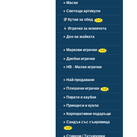
» Маски
» Светещи артикули
🥡
Кутии за обяд
👧
Играчки за момичета
» Ден на майката
» Маркови играчки
» Дребни играчки
» HB - Малки играчки
» Най-продавани
» Плюшени играчки
» Пирати и каубои
» Принцеси и кукли
» Корпоративни подаръци
» Сандък със съкровища
» Стикери / Татуировки