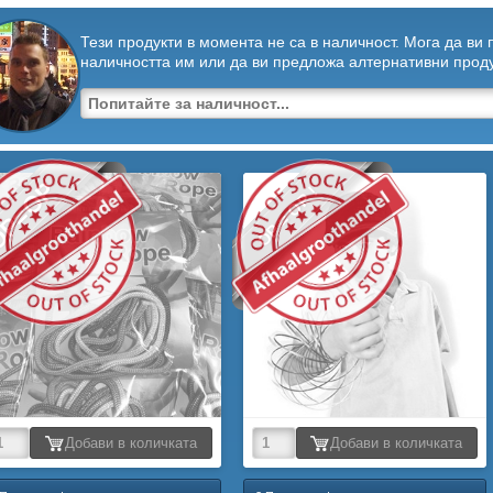
Тези продукти в момента не са в наличност. Мога да ви
наличността им или да ви предложа алтернативни проду
P=OP
OP = OP !
Добави в количката
Добави в количката