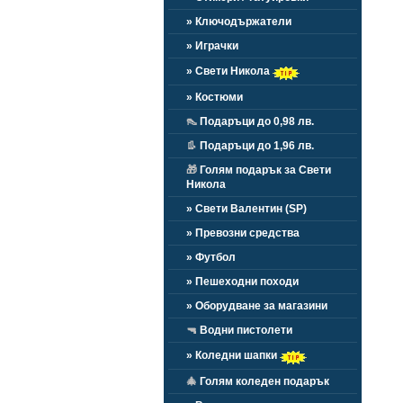
» Ключодържатели
» Играчки
» Свети Никола
» Костюми
👠
Подаръци до 0,98 лв.
👢
Подаръци до 1,96 лв.
🎁
Голям подарък за Свети
Никола
» Свети Валентин (SP)
» Превозни средства
» Футбол
» Пешеходни походи
» Оборудване за магазини
🔫
Водни пистолети
» Коледни шапки
🎄
Голям коледен подарък