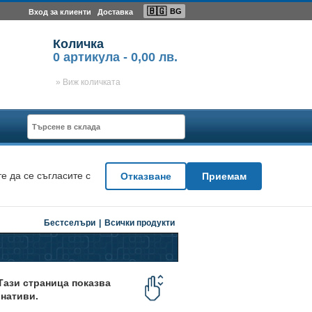
🇧🇬
BG
Вход за клиенти
Доставка
Количка
0
артикула -
0,00 лв.
» Виж количката
е да се съгласите с
Отказване
Приемам
Бестселъри
|
Всички продукти
 Тази страница показва
рнативи.