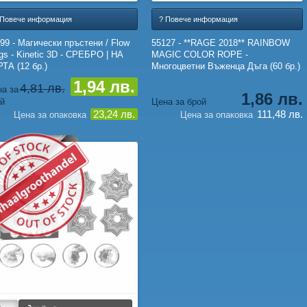
 Повече информация
? Повече информация
99 - Магически пръстени / Flow
55127 - **RAGE 2018** RAINBOW
gs - Kinetic 3D - СРЕБРО | НА
MAGIC COLOR ROPE -
ТА (12 бр.)
Многоцветни Въженца Дъга (60 бр.)
1,94 лв.
4,81 лв.
а за
1,86 лв.
й
Цена за брой
23,24 лв.
111,48 лв.
Цена за опаковка
Цена за опаковка
IEUW