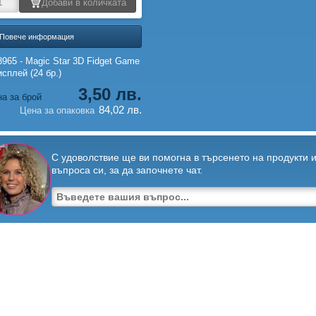
Добави в количката
 Повече информация
965 - Magic Star 3D Fidget Game
исплей (24 бр.)
3,50 лв.
а за брой
84,02 лв.
Цена за опаковка
С удоволствие ще ви помогна в търсенето на продукти и
въпроса си, за да започнете чат.