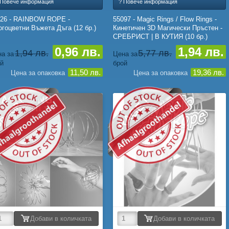
 Повече информация
? Повече информация
126 - RAINBOW ROPE -
55097 - Magic Rings / Flow Rings -
гоцветни Въжета Дъга (12 бр.)
Кинетичен 3D Магически Пръстен -
СРЕБРИСТ | В КУТИЯ (10 бр.)
0,96 лв.
1,94 лв.
1,94 лв.
5,77 лв.
а за
Цена за
й
брой
11,50 лв.
19,36 лв.
Цена за опаковка
Цена за опаковка
RAGE !
P =OP !
Добави в количката
Добави в количката