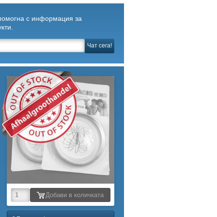
 помогна с информация за
кти.
Чат сега!
MULTI COLOR
Добави в количката