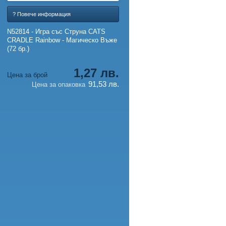
? Повече информация
N52814 - Игра със Струна CATS
CRADLE Rainbow - Магическо Въже
(72 бр.)
1,27 лв.
Цена за брой
91,53 лв.
Цена за опаковка