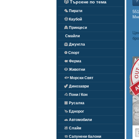
?
🎲
Търсене по тема
🦜
Пирати
55
Мно
🤠
Каубой
👸
Принцеси
Цен
Смайли
бро
🦁
Джунгла
⚽
Спорт
O
🐖
Ферма
🐶
Животни
🐟
Морски Свят
🦖
Динозаври
🐴
Пони / Кон
🏽
Русалка
🦄
Еднорог
🚗
Автомобили
💩
Слайм
🧼
Сапунени балони