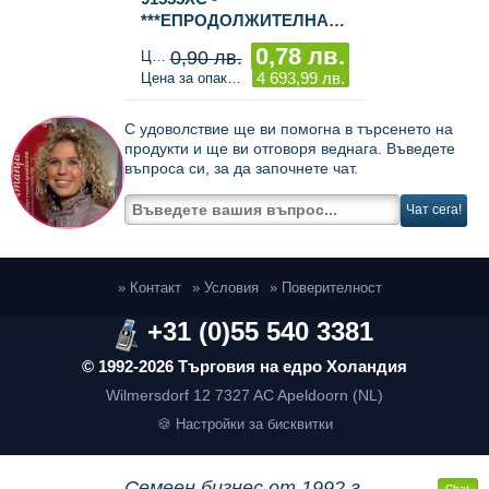
***ЕПРОДОЛЖИТЕЛНА
ОФЕРТА*** КОМПЛЕКТ
0,78 лв.
0,90 лв.
Цена за брой
СВЕТЕЩИ КОЛЕДНИ
4 693,99 лв.
Цена за опаковка
ШАПКИ (6 000 бр.)
С удоволствие ще ви помогна в търсенето на
продукти и ще ви отговоря веднага. Въведете
въпроса си, за да започнете чат.
Чат сега!
» Контакт
» Условия
» Поверителност
+31 (0)55 540 3381
© 1992-2026 Търговия на едро Холандия
Wilmersdorf 12
7327 AC Apeldoorn (NL)
🍪 Настройки за бисквитки
Семеен бизнес от 1992 г.
Chat