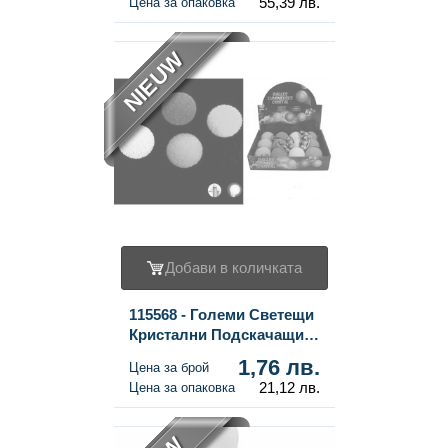
55,39 лв.
Цена за опаковка
NIEUW
Добави в количката
115568 - Големи Светещи
Кристални Подскачащи
Топчета Ø 6,5 см (12 бр.)
1,76 лв.
Цена за брой
21,12 лв.
Цена за опаковка