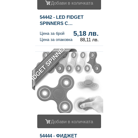
Добави в количката
54442 - LED FIDGET
SPINNERS С
ОСВЕТЛЕНИЕ ***ХИТ
5,18 лв.
Цена за брой
2017*** (17 светлини)
88,11 лв.
Цена за опаковка
FIDGET SPINNER
Добави в количката
54444 - ФИДЖЕТ