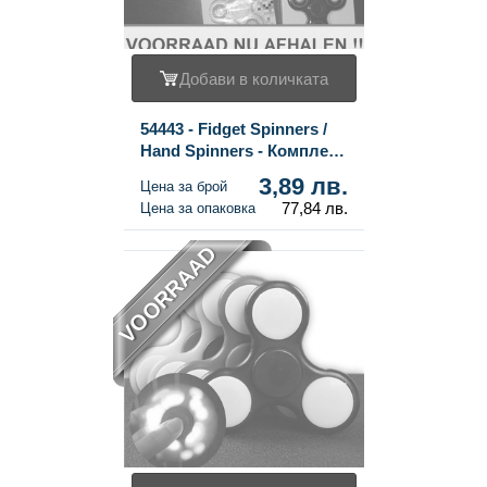
Добави в количката
54443 - Fidget Spinners /
Hand Spinners - Комплект
20 броя - На едро
3,89 лв.
Цена за брой
77,84 лв.
Цена за опаковка
VOORRAAD