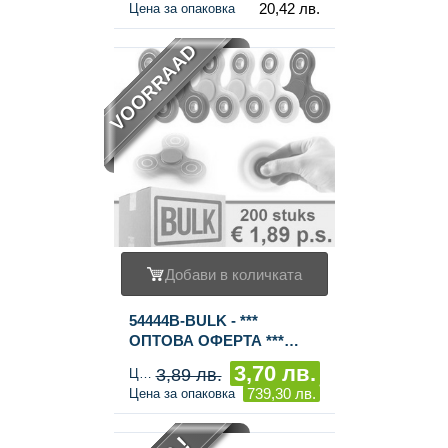
20,42 лв.
Цена за опаковка
VOORRAAD
Добави в количката
54444B-BULK - ***
ОПТОВА ОФЕРТА ***
FIDGET SPINNERS (200
3,70 лв.
3,89 лв.
Цена за брой
бр.)
739,30 лв.
Цена за опаковка