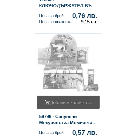
КЛЮЧОДЪРЖАТЕЛ ВЪВ
ФОРМАТА НА
0,76 лв.
Цена за брой
ДЖАПАНКА (12 бр.)
9,15 лв.
Цена за опаковка
Добави в количката
59796 - Сапунени
Мехурчета за Момичета в
Дисплей (36 бр.)
0,57 лв.
Цена за брой