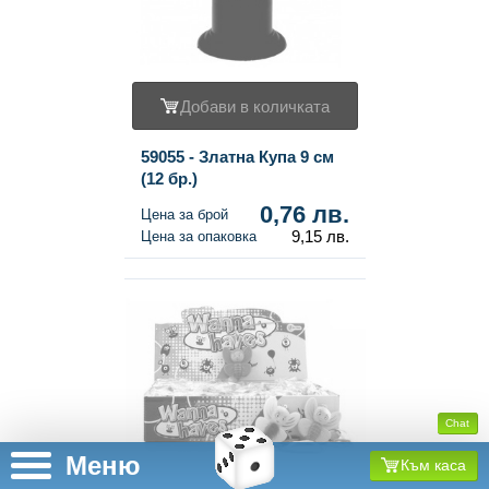
Добави в количката
59055 - Златна Купа 9 см
(12 бр.)
0,76 лв.
Цена за брой
9,15 лв.
Цена за опаковка
Chat
Меню
Към каса