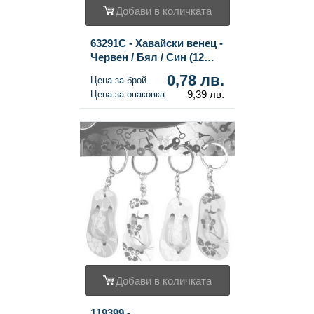
Добави в количката
63291C - Хавайски венец -
Червен / Бял / Син (12
бр.)
0,78 лв.
Цена за брой
9,39 лв.
Цена за опаковка
Добави в количката
119399 -