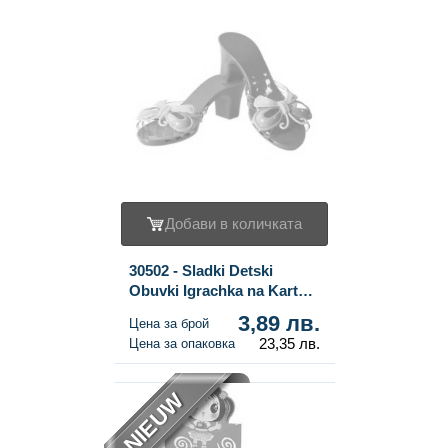
Добави в количката
30502 - Sladki Detski
Obuvki Igrachka na Karton
(6 br.)
3,89 лв.
Цена за брой
23,35 лв.
Цена за опаковка
NIEUW