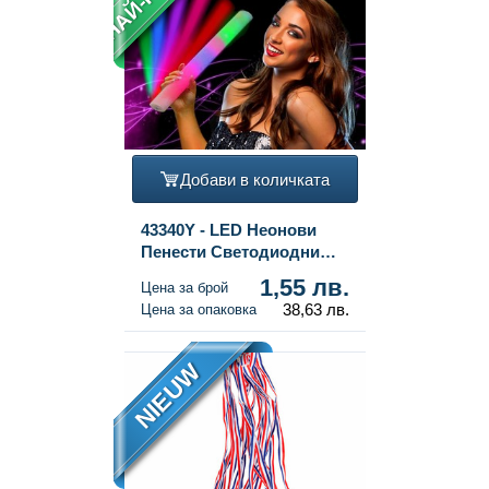
Добави в количката
43340Y - LED Неонови
Пенести Светодиодни
Стикчета (25 бр.)
1,55 лв.
Цена за брой
38,63 лв.
Цена за опаковка
NIEUW