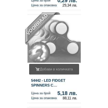
0,29 лв.
Цена за брой
29,34 лв.
Цена за опаковка
VOORRAAD
Добави в количката
54442 - LED FIDGET
SPINNERS С
ОСВЕТЛЕНИЕ ***ХИТ
5,18 лв.
Цена за брой
2017*** (17 светлини)
88,11 лв.
Цена за опаковка