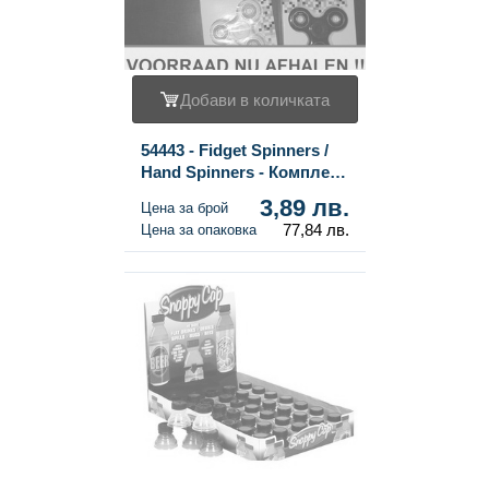
Добави в количката
54443 - Fidget Spinners /
Hand Spinners - Комплект
20 броя - На едро
3,89 лв.
Цена за брой
77,84 лв.
Цена за опаковка