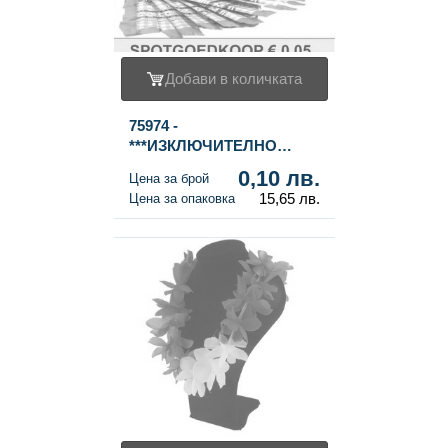
Добави в количката
75974 -
***ИЗКЛЮЧИТЕЛНО
ЕВТИНО*** ГРИВНИ FAN
0,10 лв.
Цена за брой
HOLLAND В ДИСПЛЕЙ
15,65 лв.
Цена за опаковка
(160 бр.)