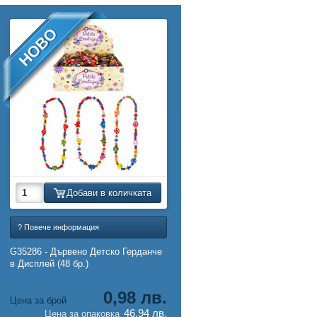
НОВО
Добави в количката
? Повече информация
G35286 - Дървено Детско Герданче
в Дисплей (48 бр.)
0,98 лв.
Цена за брой
46,94 лв.
Цена за опаковка