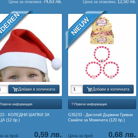
74,63 лв.
12,50 лв.
Цена за опаковка
Цена за опаковка
NDEREN
NIEUW
Добави в количката
Добави в количката
 Повече информация
? Повече информация
523 - КОЛЕДНИ ШАПКИ ЗА
G35233 - Дисплей Дървени Гривни
А (12 бр.)
Смайли за Момичета (120 бр.)
0,59 лв.
0,68 лв.
а за брой
Цена за брой