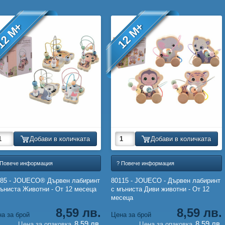
12 M+
12 M+
Добави в количката
Добави в количката
 Повече информация
? Повече информация
085 - JOUECO® Дървен лабиринт
80115 - JOUECO - Дървен лабиринт
ъниста Животни - От 12 месеца
с мъниста Диви животни - От 12
месеца
8,59 лв.
8,59 лв.
а за брой
Цена за брой
8,59 лв.
8,59 лв.
Цена за опаковка
Цена за опаковка