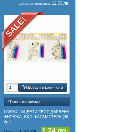
12,50 лв.
Цена за опаковка
SALE!
Добави в количката
? Повече информация
LG6964 - ОЦВЕТИ СВОЯ ДЪРВЕНА
ФИГУРКА, ВКЛ. ФΛΟМАСТЕРИ (36
бр.)
1,74 лв.
1,94 лв.
Цена за