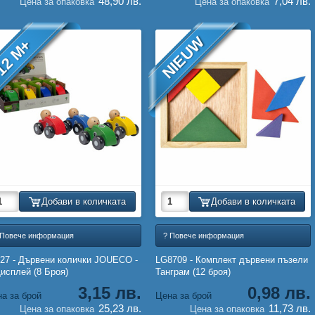
48,90 лв.
7,04 лв.
Цена за опаковка
Цена за опаковка
NIEUW
12 M+
Добави в количката
Добави в количката
 Повече информация
? Повече информация
27 - Дървени колички JOUECO -
LG8709 - Комплект дървени пъзели
исплей (8 Броя)
Танграм (12 броя)
3,15 лв.
0,98 лв.
а за брой
Цена за брой
25,23 лв.
11,73 лв.
Цена за опаковка
Цена за опаковка