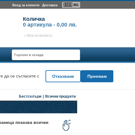
🇧🇬
BG
Вход за клиенти
Доставка
Количка
0
артикула -
0,00 лв.
» Виж количката
е да се съгласите с
Отказване
Приемам
Бестселъри
|
Всички продукти
траница показва всички