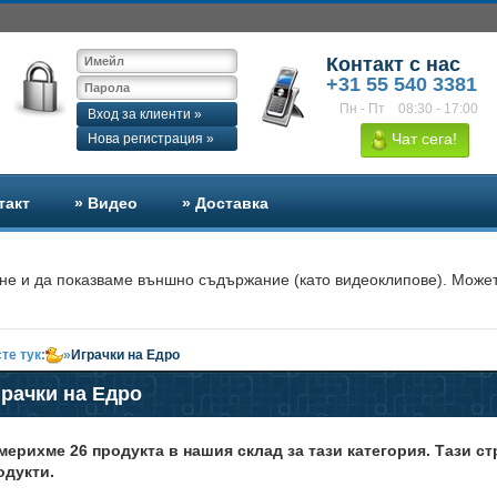
Контакт с нас
+31 55 540 3381
Пн - Пт
08:30 - 17:00
Вход за клиенти »
Чат сега!
Нова регистрация »
такт
» Видео
» Доставка
не и да показваме външно съдържание (като видеоклипове). Может
те тук:
»
Играчки на Едро
рачки на Едро
мерихме 26 продукта в нашия склад за тази категория. Тази с
одукти.