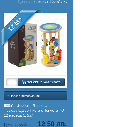
12,67 лв.
Цена за опаковка
12 M+
Добави в количката
? Повече информация
80051 - Jouéco - Дървена
Търкаляща се Писта с Топчета - От
12 месеца (1 бр.)
12,50 лв.
Цена за брой