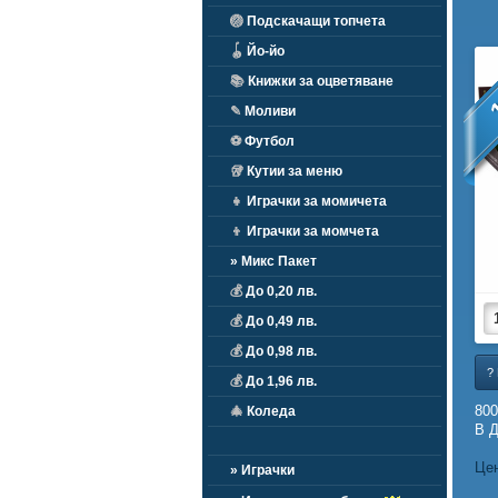
🏐
Подскачащи топчета
🪀
Йо-йо
📚
Книжки за оцветяване
✎
Моливи
⚽
Футбол
🥡
Кутии за меню
👧
Играчки за момичета
👦
Играчки за момчета
» Микс Пакет
💰
До 0,20 лв.
💰
До 0,49 лв.
💰
До 0,98 лв.
?
💰
До 1,96 лв.
800
🎄
Коледа
В Д
Цен
» Играчки