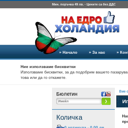
Мин. поръчка 49 лв. - Цените са без ДДС
» Начало
» За нас
» Кон
Ние използваме бисквитки
Използваме бисквитки, за да подобрим вашето пазарува
това или да го откажете.
Вие с
Бюлетин
Иг
❯
Количка
На
пр
0
артикула -
0,00 лв.