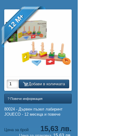
12 M+
Добави в количката
? Повече информация
80024 - Дървен пъзел лабиринт
JOUECO - 12 месеца и повече
15,63 лв.
Цена за брой
15,63 лв.
Цена за опаковка