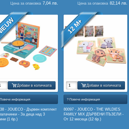
7,04 лв.
82,14 лв.
Цена за опаковка
Цена за опаковка
IEUW
12 M+
Добави в количката
Добави в количката
 Повече информация
? Повече информация
38 - JOUECO - Дървен комплект
80097 - JOUECO - THE WILDIES
палачинки - За деца над 3
FAMILY MIX ДЪРВЕНИ ПЪЗЕЛИ -
ини (1 бр.)
От 12 месеца (12 бр.)