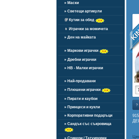
» Маски
» Светещи артикули
KI
🥡
Кутии за обяд
👧
Играчки за момичета
» Ден на майката
» Маркови играчки
» Дребни играчки
» HB - Малки играчки
» Най-продавани
» Плюшени играчки
» Пирати и каубои
?
» Принцеси и кукли
» Корпоративни подаръци
91
ДЕЦ
» Сандък със съкровища
Цен
» Стикери / Татуировки