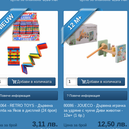
IEUW
12 M+
Добави в количката
Добави в количката
 Повече информация
? Повече информация
1064 - RETRO TOYS - Дървена
80086 - JOUECO - Дървена играчка
лба на Яков в дисплей (24 броя)
за удряне с чукче Диви животни -
12м+ (1 бр.)
3,11 лв.
12,50 лв.
а за брой
Цена за брой