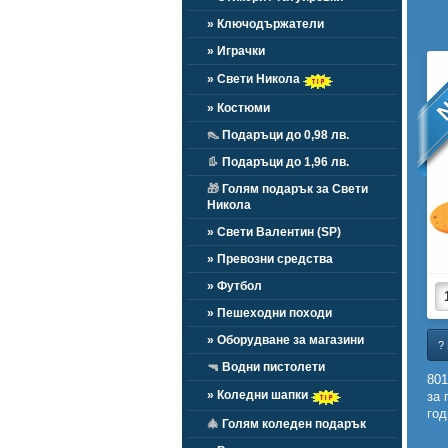
» Ключодържатели
» Играчки
N
» Свети Никола
» Костюми
👠
Подаръци до 0,98 лв.
👢
Подаръци до 1,96 лв.
🎁
Голям подарък за Свети
Никола
» Свети Валентин (SP)
» Превозни средства
» Футбол
» Пешеходни походи
» Оборудване за магазини
?
🔫
Водни пистолети
801
» Коледни шапки
за 
год
🎄
Голям коледен подарък