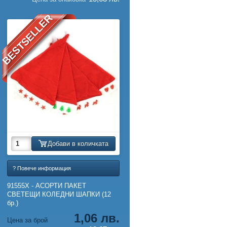
BESTSELLER
Добави в количката
? Повече информация
91555X - АСОРТИ ПАКЕТ
СВЕТЕЩИ КОЛЕДНИ ШАПКИ (12
бр.)
1,06 лв.
Цена за брой