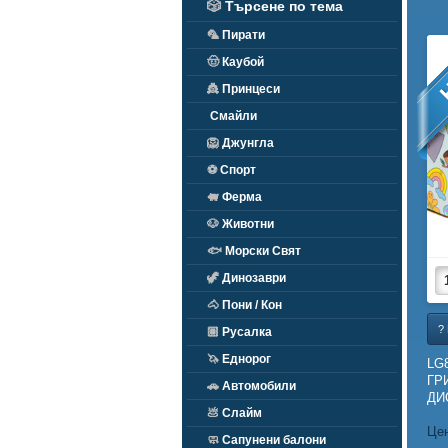
🎲
Търсене по тема
🦜
Пирати
🤠
Каубой
👸
Принцеси
Смайли
🦁
Джунгла
⚽
Спорт
🐖
Ферма
🐶
Животни
🐟
Морски Свят
🦖
Динозаври
🐴
Пони / Кон
?
🏽
Русалка
🦄
Еднорог
LG
ГР
🚗
Автомобили
ДИС
💩
Слайм
Цен
🧼
Сапунени балони