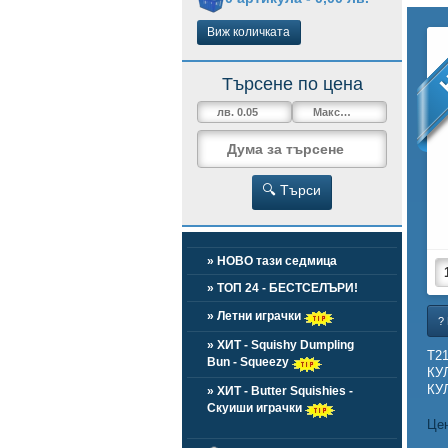
Виж количката
Търсене по цена
🔍 Търси
» НОВО тази седмица
» ТОП 24 - БЕСТСЕЛЪРИ!
» Летни играчки
?
» ХИТ - Squishy Dumpling
T2
Bun - Squeezy
КУ
КУЛ
» ХИТ - Butter Squishies -
Скуиши играчки
Цен