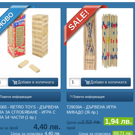
SALE!
НОВО
Добави в количката
Добави в количката
 Повече информация
? Повече информация
1065 - RETRO TOYS - ДЪРВЕНА
T29039A - ДЪРВЕНА ИΓΡΑ
ЛА ЗА СГЛОБЯВАНЕ - ИГРА С
МИКАДО (36 бр.)
А 54 ЧАСТИ (1 бр.)
1,94 лв.
2,52 лв.
Цена за
4,40 лв.
а за брой
брой
4,40 лв.
69,71 лв.
Цена за опаковка
Цена за опаковка