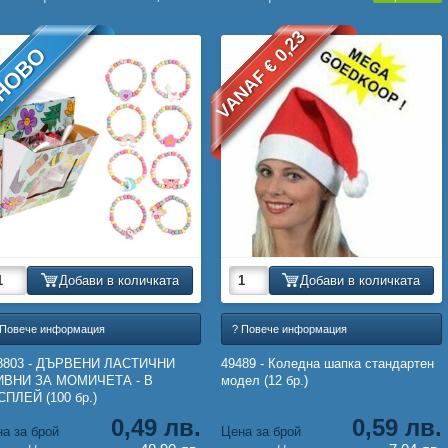
VANAF € 0,23
НОВО
Добави в количката
Добави в количката
 Повече информация
? Повече информация
8803 - ДЪРВЕНИ ЛАСТИЧНИ
49489 - Коледна шапка стандартен
ИВНИ ЗА МОМИЧЕТА - В
модел (12 бр.)
ПЛЕЙ (100 бр.)
0,49 лв.
0,59 лв.
а за брой
Цена за брой