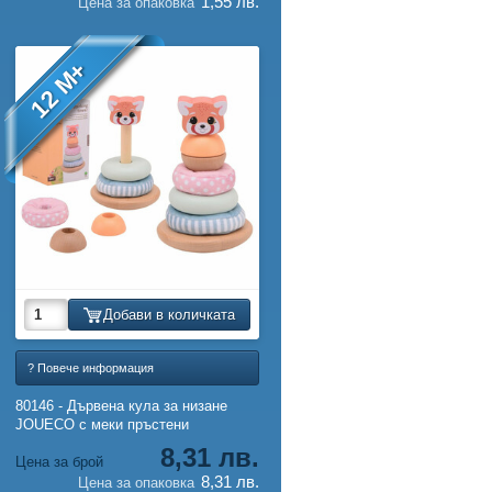
1,55 лв.
Цена за опаковка
12 M+
Добави в количката
? Повече информация
80146 - Дървена кула за низане
JOUECO с меки пръстени
8,31 лв.
Цена за брой
8,31 лв.
Цена за опаковка