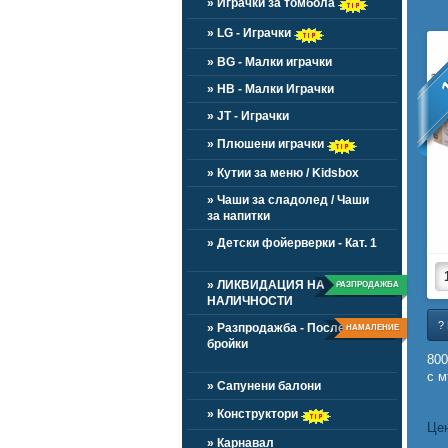
» Играчки за томбола
» LG - Играчки
» BG - Малки играчки
» HB - Малки Играчки
» JT - Играчки
» Плюшени играчки
» Кутии за меню / Kidsbox
» Чаши за сладолед / Чаши
за напитки
» Детски фойерверки - Кат. 1
» ЛИКВИДАЦИЯ НА
РАЗПРОДАЖБА
НАЛИЧНОСТИ
?
» Разпродажба - Последни
НАМАЛЕНИЕ
бройки
80
с м
» Сапунени балони
» Конструктори
Цен
» Карнавал