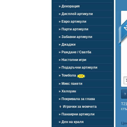
» Декорация
» Дисплей артикули
N
» Евро артикули
» Парти артикули
» Забавни артикули
» Джаджи
» Раждане / Сватба
» Настолни игри
» Подаръчни артикули
» Томбола
» Микс пакети
» Хелоуин
?
» Покривала за глава
T2
👦
Играчки за момчета
стъ
» Панаирни артикули
» Ден на краля
Цен