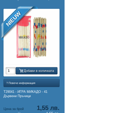
NIEUW
Добави в количката
? Повече информация
T29041 - ИГРА МИКАДО - 41
Дървени Пръчици
1,55 лв.
Цена за брой