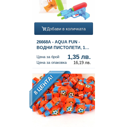
Добави в количката
26668A - AQUA FUN -
ВОДНИ ПИСТОЛЕТИ, 16
см - С КАРТОНЕНА
1,35 лв.
Цена за брой
ЗАКАЧАЛКА (12 бр.)
16,19 лв.
Цена за опаковка
8 ЦЕНТА!