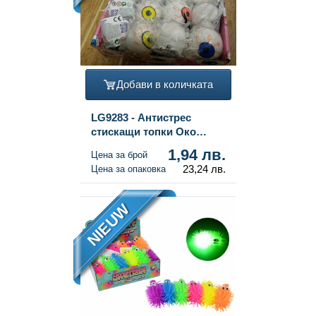
Добави в количката
LG9283 - Антистрес
стискащи топки Око
Squeeze Eyeball в
1,94 лв.
Цена за брой
дисплей (12 броя)
23,24 лв.
Цена за опаковка
NIEUW