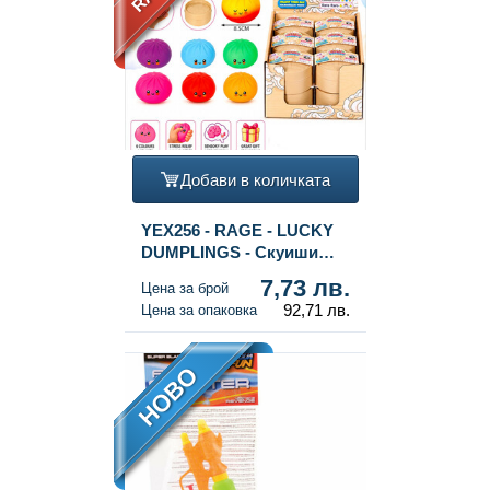
Добави в количката
YEX256 - RAGE - LUCKY
DUMPLINGS - Скуиши
Кнедли Squishy Bun
7,73 лв.
Цена за брой
Dumplings ГОЛЕМИ Разм.
92,71 лв.
Цена за опаковка
8.5 x 8.5 x 4.8 см - В
ДИСПЛЕЙ (12 бр.)
НОВО