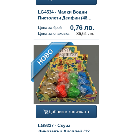
LG4534 - Малки Водни
Пистолети Делфин (48
бр.)
0,76 лв.
Цена за брой
36,61 лв.
Цена за опаковка
НОВО
Добави в количката
LG9237 - Скуиз
Динозавър Дисплей (12