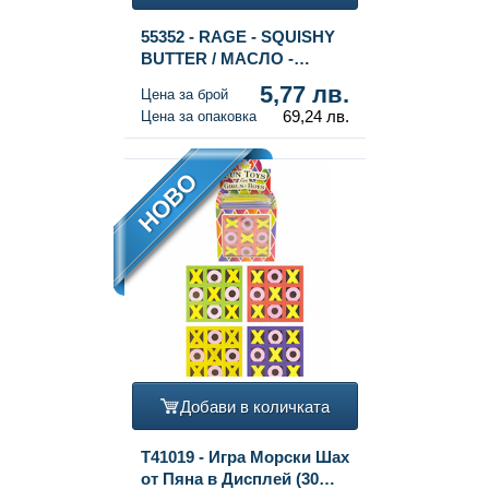
55352 - RAGE - SQUISHY
BUTTER / МАСЛО -
МОДЕЛ: TIE DYE - SLOW
5,77 лв.
Цена за брой
RISING - Разм. 13x4x4 см -
69,24 лв.
Цена за опаковка
В ДИСПЛЕЙ (12 бр.)
НОВО
Добави в количката
T41019 - Игра Морски Шах
от Пяна в Дисплей (30