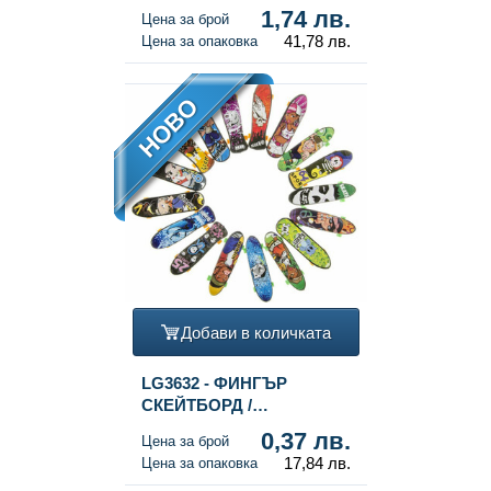
SQUISHY DUMPLINGS -
1,74 лв.
Цена за брой
МИКС ЦВЕТОВЕ - В
41,78 лв.
Цена за опаковка
ДИСПЛЕЙ (24 бр.)
НОВО
Добави в количката
LG3632 - ФИНГЪР
СКЕЙТБОРД /
СKЕЙТБОРД ЗА ПРЪСТИ
0,37 лв.
Цена за брой
(48 бр.)
17,84 лв.
Цена за опаковка