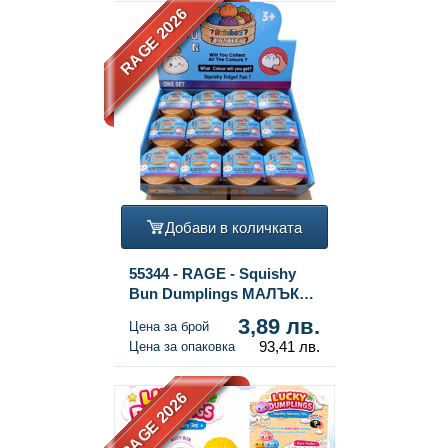
RAGE 2026
Добави в количката
55344 - RAGE - Squishy
Bun Dumplings МАЛЪК
(5.3x5.3x4.1 см) - Viral 2026
3,89 лв.
Цена за брой
Fidget Toy (24 бр.)
93,41 лв.
Цена за опаковка
RAGE 2026