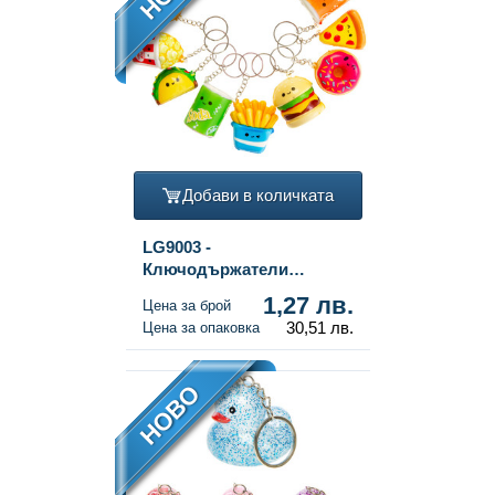
Добави в количката
LG9003 -
Ключодържатели
Squishy Fast Food в
1,27 лв.
Цена за брой
Дисплей (24 бр.)
30,51 лв.
Цена за опаковка
НОВО