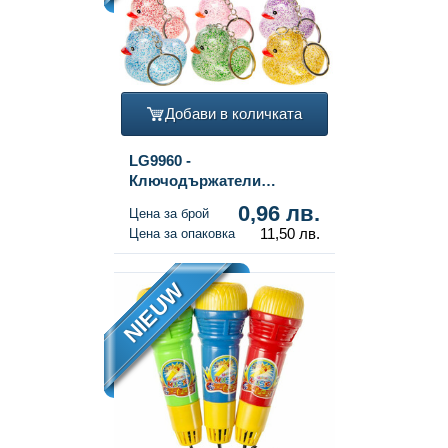
Добави в количката
LG9960 -
Ключодържатели
Блестящо Пате - Микс
0,96 лв.
Цена за брой
Цветове (12 броя)
11,50 лв.
Цена за опаковка
NIEUW