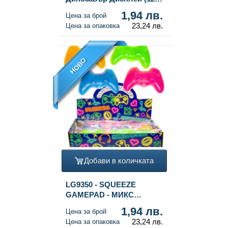
броя)
1,94 лв.
Цена за брой
23,24 лв.
Цена за опаковка
НОВО
Добави в количката
LG9350 - SQUEEZE
GAMEPAD - МИКС
НЕОНОВИ ЦВЕТОВЕ - В
1,94 лв.
Цена за брой
ДИСПЛЕЙ (12 бр.)
23,24 лв.
Цена за опаковка