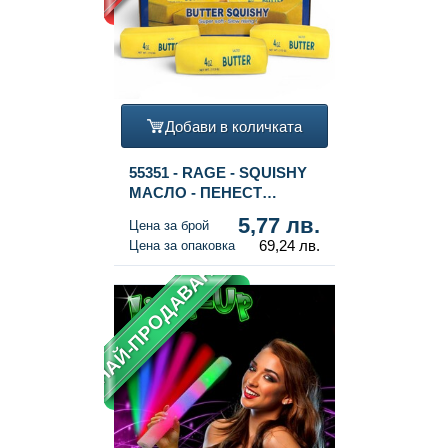
Добави в количката
55351 - RAGE - SQUISHY
МАСЛО - ПЕНЕСТ
ПЪЛНЕЖ - SLOW RISING
5,77 лв.
Цена за брой
- Размери 11x4x4 см - В
69,24 лв.
Цена за опаковка
ДИСПЛЕЙ (12 бр.)
НАЙ-ПРОДАВАН