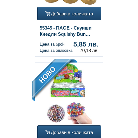
Добави в количката
55345 - RAGE - Скуиши
Кнедли Squishy Bun
ГОЛЕМИ (8.5 x 8.5 x 4.8
5,85 лв.
Цена за брой
см) - Вирална Фиджет
70,18 лв.
Цена за опаковка
Играчка 2026 (12 бр.)
НОВО
Добави в количката