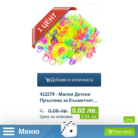
1 ЦЕНТ
Добави в количката
412279 - Малки Детски
Пръстени за Късметчета
(200 бр.)
0,02 лв.
0,06 лв.
Цена за брой
3,91 лв.
Цена за опаковка
Chat
Меню
Към каса