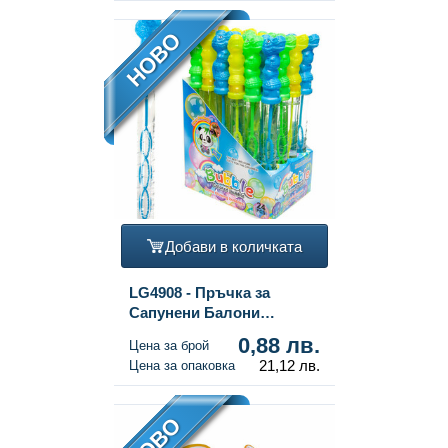
НОВО
Добави в количката
LG4908 - Пръчка за
Сапунени Балони
Динозавър 25 см в
0,88 лв.
Цена за брой
Дисплей (24 бр.)
21,12 лв.
Цена за опаковка
НОВО